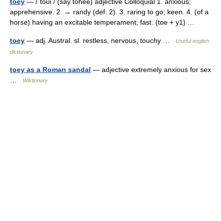
toey
— /ˈtoʊi / (say tohee) adjective Colloquial 1. anxious;
apprehensive. 2. → randy (def. 2). 3. raring to go; keen. 4. (of a
horse) having an excitable temperament; fast. {toe + y1} …
toey
— adj. Austral. sl. restless, nervous, touchy …
Useful english
dictionary
toey as a Roman sandal
— adjective extremely anxious for sex
…
Wiktionary