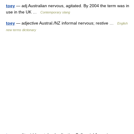
toey
— adj Australian nervous, agitated. By 2004 the term was in
use in the UK …
Contemporary slang
toey
— adjective Austral./NZ informal nervous; restive …
English
new terms dictionary