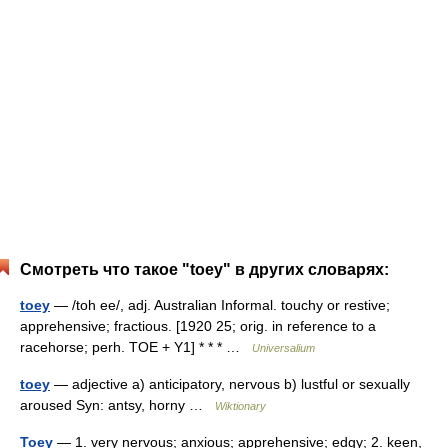
Смотреть что такое "toey" в других словарях:
toey
— /toh ee/, adj. Australian Informal. touchy or restive;
apprehensive; fractious. [1920 25; orig. in reference to a
racehorse; perh. TOE + Y1] * * * …
Universalium
toey
— adjective a) anticipatory, nervous b) lustful or sexually
aroused Syn: antsy, horny …
Wiktionary
Toey
— 1. very nervous; anxious; apprehensive; edgy; 2. keen,