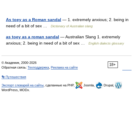
As toey as a Roman sandal
— 1. extremely anxious; 2. being in
need of a bit of sex …
Dictionary of Australian slang
as toey as a roman sandal
— Australian Slang 1. extremely
anxious; 2. being in need of a bit of sex …
English dialects glossary
© Академик, 2000-2026
18+
Обратная связь:
Техподдержка
,
Реклама на сайте
👣 Путешествия
Экспорт словарей на сайты
, сделанные на PHP,
Joomla,
Drupal,
WordPress, MODx.